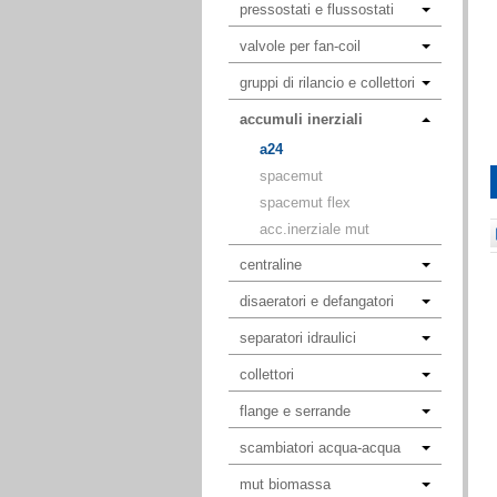
pressostati e flussostati
valvole per fan-coil
gruppi di rilancio e collettori
accumuli inerziali
a24
spacemut
spacemut flex
acc.inerziale mut
centraline
disaeratori e defangatori
separatori idraulici
collettori
flange e serrande
scambiatori acqua-acqua
mut biomassa