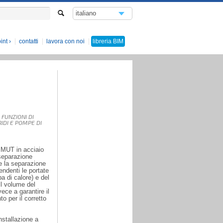
italiano
english
int
contatti
lavora con noi
libreria
BIM
FUNZIONI DI
IDI E POMPE DI
i MUT in acciaio
 separazione
le la separazione
endenti le portate
pa di calore) e del
il volume del
vece a garantire il
o per il corretto
nstallazione a