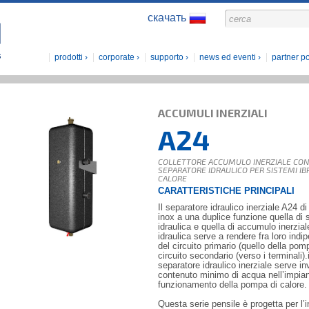
скачать
prodotti
corporate
supporto
news ed eventi
partner po
ACCUMULI INERZIALI
A24
COLLETTORE ACCUMULO INERZIALE CON 
SEPARATORE IDRAULICO PER SISTEMI IBR
CALORE
CARATTERISTICHE PRINCIPALI
Il separatore idraulico inerziale A24 d
inox a una duplice funzione quella di
idraulica e quella di accumulo inerzia
idraulica serve a rendere fra loro indip
del circuito primario (quello della pom
circuito secondario (verso i terminali).
separatore idraulico inerziale serve in
contenuto minimo di acqua nell’impiant
funzionamento della pompa di calore.
Questa serie pensile è progetta per l’i