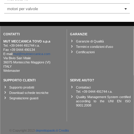
motori per valvole
CONTATTI
GARANZIE
MUT MECCANICA TOVO s.p.a
Garanzie di Qualità
Tel. +39 0444 491744 r.a.
Termini e condizioni d'uso
Fax +39 0444 490134
Certificazioni
E-mail:
mut@mutmeccanica.com
Via Bivio San Vitale
36075 Montecchio Maggiore (VI)
ITALY
Webmaster
SUPPORTO CLIENTI
SERVE AIUTO?
Supporto prodotti
Contattaci
Tel. +39 0444 491744 r.a.
Download schede tecniche
Quality Management System certified
Segnalazione guasti
according to the UNI EN ISO
9001:2008
© Copyright 2013
deprettopaolo.it
Credits