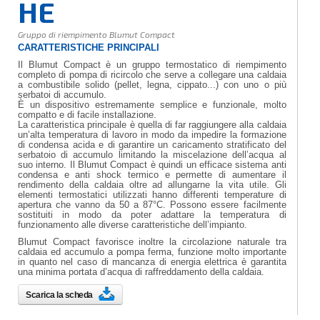
HE
Gruppo di riempimento Blumut Compact
CARATTERISTICHE PRINCIPALI
Il Blumut Compact è un gruppo termostatico di riempimento
completo di pompa di ricircolo che serve a collegare una caldaia
a combustibile solido (pellet, legna, cippato...) con uno o più
serbatoi di accumulo.
È un dispositivo estremamente semplice e funzionale, molto
compatto e di facile installazione.
La caratteristica principale è quella di far raggiungere alla caldaia
un’alta temperatura di lavoro in modo da impedire la formazione
di condensa acida e di garantire un caricamento stratificato del
serbatoio di accumulo limitando la miscelazione dell’acqua al
suo interno. Il Blumut Compact è quindi un efficace sistema anti
condensa e anti shock termico e permette di aumentare il
rendimento della caldaia oltre ad allungarne la vita utile. Gli
elementi termostatici utilizzati hanno differenti temperature di
apertura che vanno da 50 a 87°C. Possono essere facilmente
sostituiti in modo da poter adattare la temperatura di
funzionamento alle diverse caratteristiche dell’impianto.
Blumut Compact favorisce inoltre la circolazione naturale tra
caldaia ed accumulo a pompa ferma, funzione molto importante
in quanto nel caso di mancanza di energia elettrica è garantita
una minima portata d’acqua di raffreddamento della caldaia.
Scarica la scheda