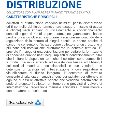
DISTRIBUZIONE
COLLETTORE COMPLANARE PER IMPIANTI TERMICI E SANITARI
CARATTERISTICHE PRINCIPALI
collettori di distribuzione vengono utilizzati per la distribuzione
ed il controllo del fluido termovettore (acqua e miscele di acqua
e glicole) negli impianti di riscaldamento e condizionamento
sono di ingombri ridotti e per costruzione garantiscono basse
perdite di carico oltre ad assicurare precisione nel controllo della
regolazione della portata ai singoli circuiti.Le ridotte perdite di
carico ne consentono l’utilizzo come collettore di distribuzione a
più zone,nell’installazione direttamente in centrale termica. E’
previsto l’impiego di una coibentazione per evitare la formazione
di condensa quando usati negli impianti di condizionamento oltre
che limitare le dispersioni termiche. I collettori sono componibili
a moduli mediante attacchi ad innesto con tenuta ad O-Ring I
collettori di mandata sono disponibili in due versioni; con
detentore di taratura ed intercettazione - con regolatore e
visualizzatore di flusso integrato. Il detentore di taratura
consente di bilanciare i singoli circuiti dei radiatori per ottenere in
ognuno di essi le effettive portate che vengono determinate in
sede di progetto I collettori di ritorno sono provvisti di valvole di
intercettazione /regolazione manuale azionabile: manualmente -
con attuatore termoelettrico
Scarica la scheda