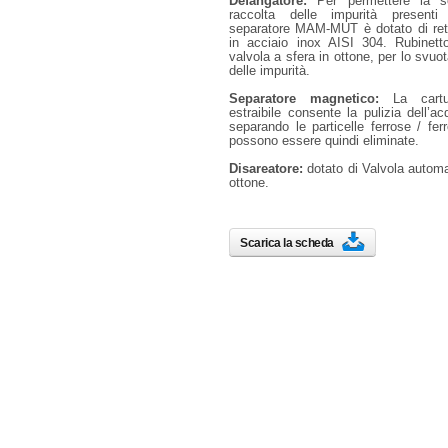
Defangatore:
Per permettere la s
raccolta delle impurità presenti 
separatore MAM-MUT è dotato di rete 
in acciaio inox AISI 304. Rubinett
valvola a sfera in ottone, per lo svu
delle impurità.
Separatore magnetico:
La cartu
estraibile consente la pulizia dell’ac
separando le particelle ferrose / fe
possono essere quindi eliminate.
Disareatore:
dotato di Valvola automa
ottone.
Scarica la scheda