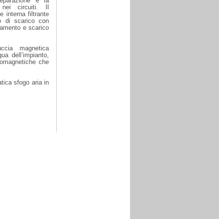
eparazione e la
nei circuiti. Il
interna filtrante
o di scarico con
otamento e scarico
ccia magnetica
qua dell’impianto,
rromagnetiche che
tica sfogo aria in