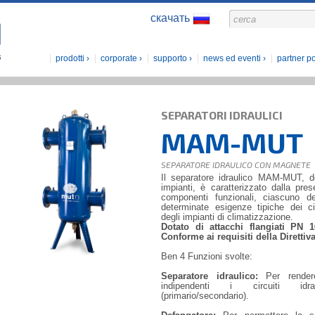
скачать
prodotti
corporate
supporto
news ed eventi
partner po
SEPARATORI IDRAULICI
MAM-MUT
SEPARATORE IDRAULICO CON MAGNETE
Il separatore idraulico MAM-MUT, de
impianti, è caratterizzato dalla pres
componenti funzionali, ciascuno de
determinate esigenze tipiche dei cir
degli impianti di climatizzazione.
Dotato di attacchi flangiati PN 
Conforme ai requisiti della Direttiv
Ben 4 Funzioni svolte:
Separatore idraulico:
Per render
indipendenti i circuiti idrau
(primario/secondario).