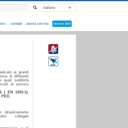
italiano
english
int
contatti
lavora con noi
libreria
BIM
dicato ai grandi
enza di differenti
i quali soddisfa
cuiti al servizio
16 ( EN 1092-1).
a PED.
e idraulicamente
lici collegati