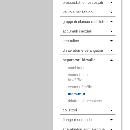
pressostati e flussostati
valvole per fan-coil
gruppi di rilancio e collettori
accumuli inerziali
centraline
disaeratori e defangatori
separatori idraulici
combimut
ecomut eco
f/fx/fl/flx
ecomut flm/flx
mam-mut
riduttori di pressione
collettori
flange e serrande
scambiatori acqua-acqua